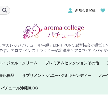
新規会員登録
ロマカレッジ パチュール沖縄」はNIPPON５感育協会が運営し
です。アロマ･インストラクター認定講座とアロマ･アドバイ
ル・ジェル・クリーム
プレミアムセレクションその他
礎化粧品
サプリメント･ハニー･グミキャンディー
ハー
パチュール沖縄BLOG
プラナロムハニー
サプリメント
グミキャンディー
ケン
ケン
ケン
ープ
て