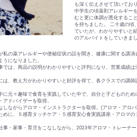
も深く伝えさせて頂いてお
中学生の頃薬剤アレルギー
むと更に体調が悪化するこ
を持ちました。 二十歳の頃
ていたが、わかりやすいと
のアルバイトをしていきま
が私の薬アレルギーや便秘症状の話を聞き、健康に関する講演
ようになりました。
事では、商品の説明がわかりやすいと評判になり、営業成績は
には、教え方がわかりやすいと好評を得て、各クラスでの講師
中に元々趣味で食育を実践していた中で、自分と子どものため
・アドバイザーを取得。
しながらアロマ・インストラクターを取得。(アロマ・アロバイ
ために、５感育タッチケア・５感育安心食実践講座・アロマの
仕事・家事・育児をこなしながら、2023年アロマ・トレーナ