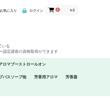
0
￥0
お気に入り
ログイン
ている
ザー認定講座の資格取得ができます
アロマブーストロールオン
ブバスソープ他
芳香用アロマ
芳香器
ソーハーブバス
ソーグリセリンソ
ソーバスオイル
プラナロム芳香スプレ
プラナロムBBシリー
プラナロムルームコロ
プラナフォース･スプ
ケンソーアロマフレグ
アロマフラグランスウ
ー
ズ
ン
レー
ランス
ォーター