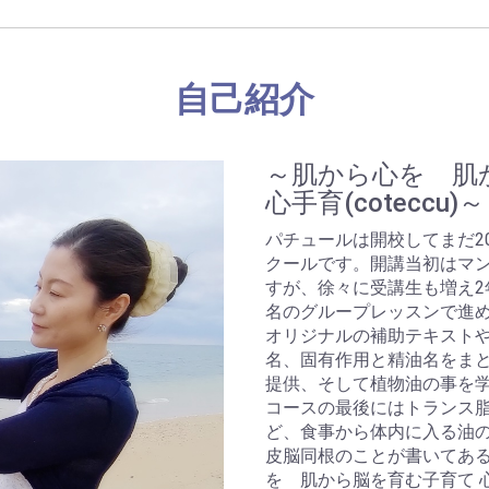
自己紹介
～肌から心を 肌
心手育(coteccu)～
パチュールは開校してまだ2
クールです。開講当初はマ
すが、徐々に受講生も増え2
名のグループレッスンで進
オリジナルの補助テキスト
名、固有作用と精油名をま
提供、そして植物油の事を
コースの最後にはトランス
ど、食事から体内に入る油
皮脳同根のことが書いてある
を 肌から脳を育む子育て 心手