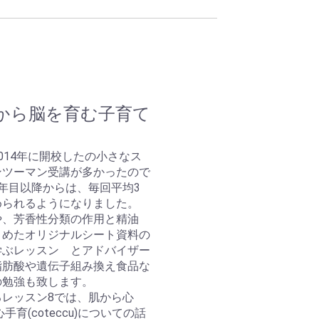
から脳を育む子育て
014年に開校したの小さなス
ンツーマン受講が多かったので
年目以降からは、毎回平均3
められるようになりました。
や、芳香性分類の作用と精油
とめたオリジナルシート資料の
学ぶレッスン とアドバイザー
脂肪酸や遺伝子組み換え食品な
の勉強も致します。
レッスン8では、肌から心
育(coteccu)についての話