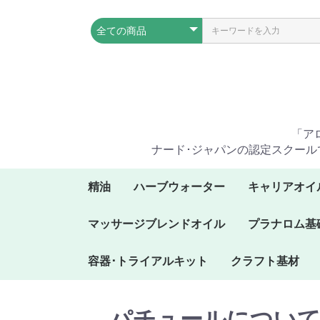
「ア
ナード･ジャパンの認定スクール
精油
ハーブウォーター
キャリアオイ
ア行の精油
カ行の精油
サ行の精油
タ行の精油
ナ行の精油
ハ行の精油
マ行の精油
ヤ行の精油
ラ行の精油
ワ行の精油
マッサージブレンドオイル
プラナロム基
容器･トライアルキット
クラフト基材
プラナロムオイルボッ
プラナロムフレキシブ
ケンソーオイルボック
木製ディスプレイスタ
トライアルキット
クス
ルオイルボックス
ス
ンド
パチュールについ