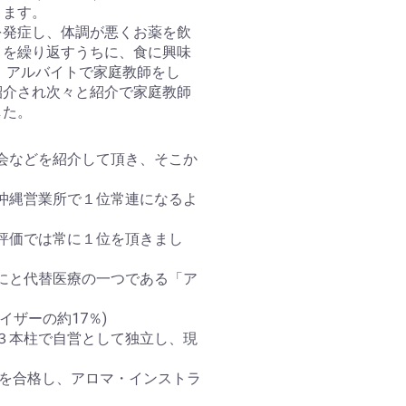
ります。
を発症し、体調が悪くお薬を飲
とを繰り返すうちに、食に興味
、アルバイトで家庭教師をし
紹介され次々と紹介で家庭教師
した。
会などを紹介して頂き、そこか
沖縄営業所で１位常連になるよ
評価では常に１位を頂きまし
にと代替医療の一つである「ア
ザーの約17％)
３本柱で自営として独立し、現
ーを合格し、アロマ・インストラ