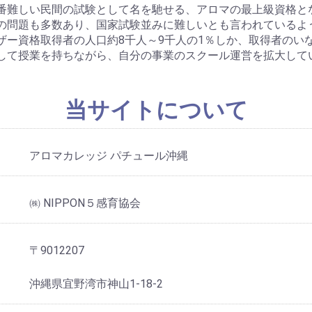
番難しい民間の試験として名を馳せる、アロマの最上級資格と
の問題も多数あり、国家試験並みに難しいとも言われているよ
ザー資格取得者の人口約8千人～9千人の1％しか、取得者のい
して授業を持ちながら、自分の事業のスクール運営を拡大して
当サイトについて
アロマカレッジ パチュール沖縄
㈱ NIPPON５感育協会
〒9012207
沖縄県宜野湾市神山1-18-2