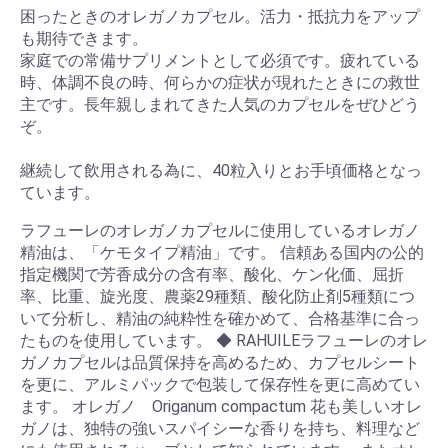
困ったときのオレガノカプセル。活力・抵抗力をアップ
も期待できます。
家庭での常備サプリメントとして必須です。疲れている
時、体調不良の時、何らかの症状が現れたときにの救世
主です。長年親しまれてきた人気のカプセルをぜひどう
ぞ。
継続して飲用される為に、40粒入りとお手頃価格となっ
ています。
ラフューレのオレガノカプセルに使用しているオレガノ
精油は、「ケモタイプ精油」です。 信頼ある国内の公的
指定機関で芳香成分の含有率、酸化、ケン化価、屈折
率、比重、旋光度、農薬29種類、酸化防止剤5種類につ
いて分析し、精油の純粋性を確かめて、合格基準に合っ
たものを使用しています。 ◆ RAHUILEラフューレのオレ
ガノカプセルは品質保持を高めるため、カプセルシート
を更に、アルミパックで包装して保存性を更に高めてい
ます。 オレガノ Origanum compactum 花も美しいオレ
ガノは、独特の強いスパイシーな香りを持ち、料理など