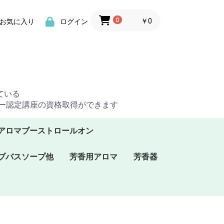
0
￥0
お気に入り
ログイン
ている
ザー認定講座の資格取得ができます
アロマブーストロールオン
ブバスソープ他
芳香用アロマ
芳香器
ソーハーブバス
ソーグリセリンソ
ソーバスオイル
プラナロム芳香スプレ
プラナロムBBシリー
プラナロムルームコロ
プラナフォース･スプ
ケンソーアロマフレグ
アロマフラグランスウ
ー
ズ
ン
レー
ランス
ォーター