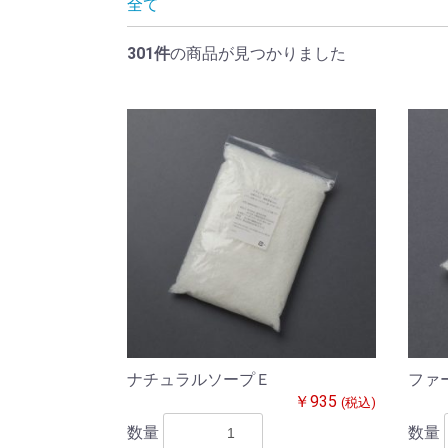
全て
301件
の商品が見つかりました
ナチュラルソープＥ
ファ
￥935
(税込)
数量
数量