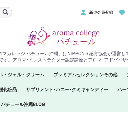
新規会員登録
ロマカレッジ パチュール沖縄」はNIPPON５感育協会が運営し
です。アロマ･インストラクター認定講座とアロマ･アドバイ
ル・ジェル・クリーム
プレミアムセレクションその他
礎化粧品
サプリメント･ハニー･グミキャンディー
ハー
パチュール沖縄BLOG
プラナロムハニー
サプリメント
グミキャンディー
ケン
ケン
ケン
ープ