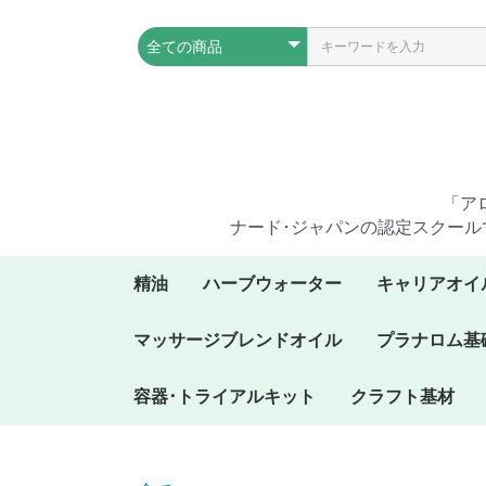
「ア
ナード･ジャパンの認定スクール
精油
ハーブウォーター
キャリアオイ
ア行の精油
カ行の精油
サ行の精油
タ行の精油
ナ行の精油
ハ行の精油
マ行の精油
ヤ行の精油
ラ行の精油
ワ行の精油
マッサージブレンドオイル
プラナロム基
容器･トライアルキット
クラフト基材
プラナロムオイルボッ
プラナロムフレキシブ
ケンソーオイルボック
木製ディスプレイスタ
トライアルキット
クス
ルオイルボックス
ス
ンド