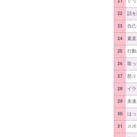
ぐっ
21
話を
22
自己
23
素直
24
行動
25
取っ
26
怒り
27
イラ
28
友達
29
はっ
30
スポ
31