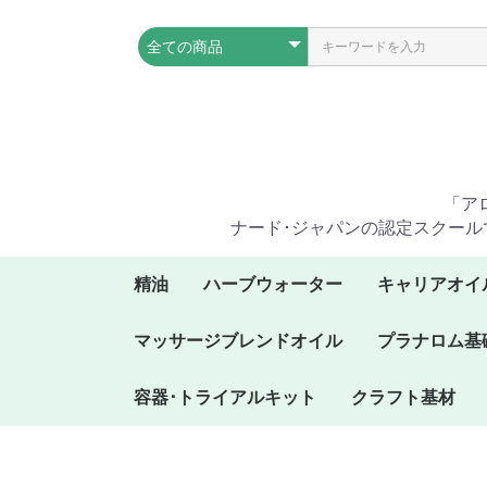
「ア
ナード･ジャパンの認定スクール
精油
ハーブウォーター
キャリアオイ
ア行の精油
カ行の精油
サ行の精油
タ行の精油
ナ行の精油
ハ行の精油
マ行の精油
ヤ行の精油
ワ行の精油
ラ行の精油
マッサージブレンドオイル
プラナロム基
容器･トライアルキット
クラフト基材
プラナロムオイルボッ
プラナロムフレキシブ
木製ディスプレイスタ
ケンソーオイルボック
トライアルキット
クス
ルオイルボックス
ンド
ス