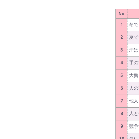
No
冬で
1
夏で
2
汗は
3
手の
4
大勢
5
人の
6
他人
7
人と
8
競争
9