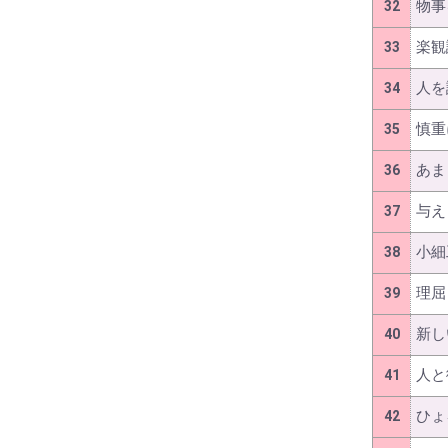
物事
32
楽観
33
人を
34
慎重
35
あま
36
与え
37
小細
38
理屈
39
新し
40
人と
41
ひょ
42