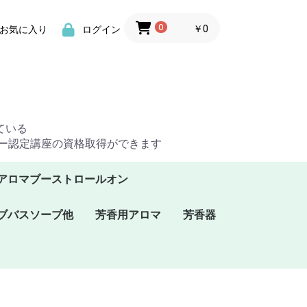
0
￥0
お気に入り
ログイン
ている
ザー認定講座の資格取得ができます
アロマブーストロールオン
ブバスソープ他
芳香用アロマ
芳香器
ソーハーブバス
ソーバスオイル
ソーグリセリンソ
プラナロム芳香スプレ
プラナロムBBシリー
プラナロムルームコロ
プラナフォース･スプ
ケンソーアロマフレグ
アロマフラグランスウ
ー
ズ
ン
レー
ランス
ォーター