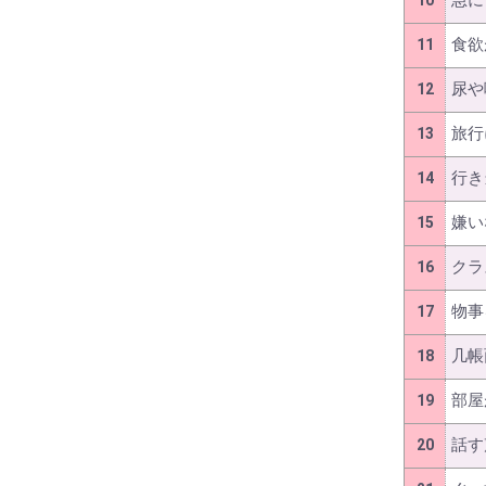
急に
10
食欲
11
尿や
12
旅行
13
行き
14
嫌い
15
クラ
16
物事
17
几帳
18
部屋
19
話す
20