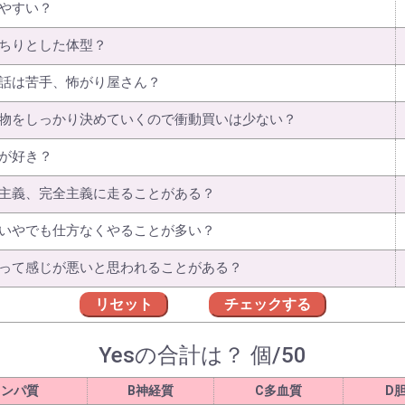
やすい？
ちりとした体型？
話は苦手、怖がり屋さん？
物をしっかり決めていくので衝動買いは少ない？
が好き？
主義、完全主義に走ることがある？
いやでも仕方なくやることが多い？
って感じが悪いと思われることがある？
リセット
チェックする
Yesの合計は？
個/50
リンパ質
B神経質
C多血質
D