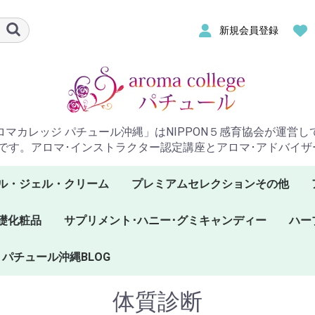
新規会員登録
ロマカレッジ パチュール沖縄」はNIPPON５感育協会が運営し
です。アロマ･インストラクター認定講座とアロマ･アドバイ
ル・ジェル・クリーム
プレミアムセレクションその他
礎化粧品
サプリメント･ハニー･グミキャンディー
ハー
パチュール沖縄BLOG
プラナロムハニー
サプリメント
グミキャンディー
ケン
ケン
ケン
ープ
体質診断